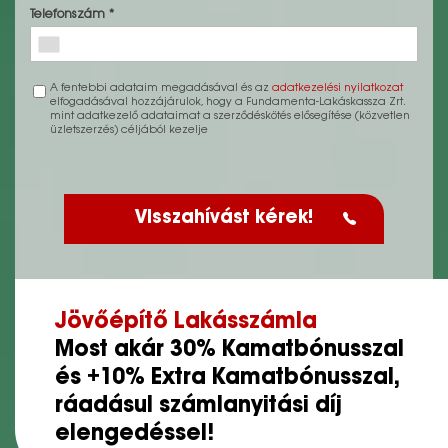
Telefonszám *
A fentebbi adataim megadásával és az
adatkezelési nyilatkozat
elfogadásával hozzájárulok, hogy a Fundamenta-Lakáskassza Zrt.
mint adatkezelő adataimat a szerződéskötés elősegítése (közvetlen
üzletszerzés) céljából kezelje
H
a
g
y
j
a
ü
Jövőépítő Lakásszámla
r
Most akár 30% Kamatbónusszal
e
s
és +10% Extra Kamatbónusszal,
e
ráadásul számlanyitási díj
n
elengedéssel!