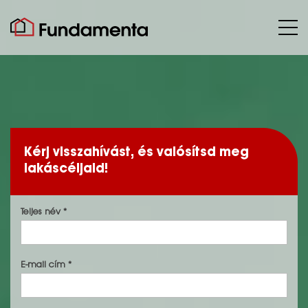
Kérj visszahívást, és valósítsd meg
lakáscéljaid!
Teljes név *
E-mail cím *